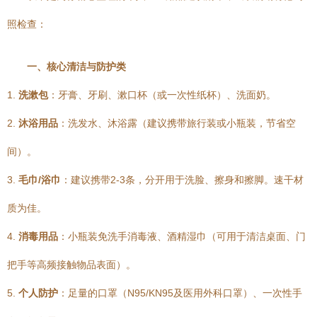
照检查：
一、核心清洁与防护类
1.
洗漱包
：牙膏、牙刷、漱口杯（或一次性纸杯）、洗面奶。
2.
沐浴用品
：洗发水、沐浴露（建议携带旅行装或小瓶装，节省空
间）。
3.
毛巾/浴巾
：建议携带2-3条，分开用于洗脸、擦身和擦脚。速干材
质为佳。
4.
消毒用品
：小瓶装免洗手消毒液、酒精湿巾（可用于清洁桌面、门
把手等高频接触物品表面）。
5.
个人防护
：足量的口罩（N95/KN95及医用外科口罩）、一次性手