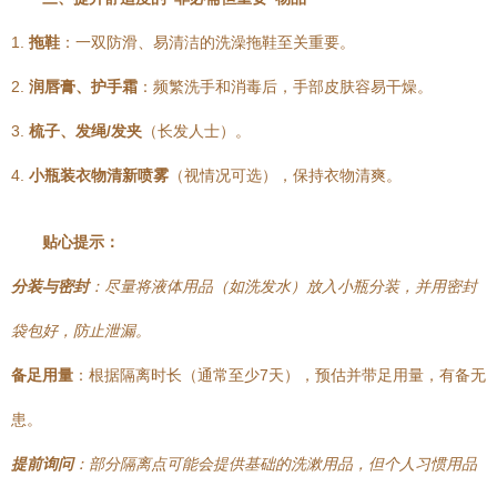
1.
拖鞋
：一双防滑、易清洁的洗澡拖鞋至关重要。
2.
润唇膏、护手霜
：频繁洗手和消毒后，手部皮肤容易干燥。
3.
梳子、发绳/发夹
（长发人士）。
4.
小瓶装衣物清新喷雾
（视情况可选），保持衣物清爽。
贴心提示：
分装与密封
：尽量将液体用品（如洗发水）放入小瓶分装，并用密封
袋包好，防止泄漏。
备足用量
：根据隔离时长（通常至少7天），预估并带足用量，有备无
患。
提前询问
：部分隔离点可能会提供基础的洗漱用品，但个人习惯用品