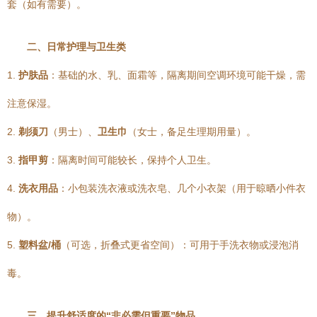
套（如有需要）。
二、日常护理与卫生类
1.
护肤品
：基础的水、乳、面霜等，隔离期间空调环境可能干燥，需
注意保湿。
2.
剃须刀
（男士）、
卫生巾
（女士，备足生理期用量）。
3.
指甲剪
：隔离时间可能较长，保持个人卫生。
4.
洗衣用品
：小包装洗衣液或洗衣皂、几个小衣架（用于晾晒小件衣
物）。
5.
塑料盆/桶
（可选，折叠式更省空间）：可用于手洗衣物或浸泡消
毒。
三、提升舒适度的“非必需但重要”物品