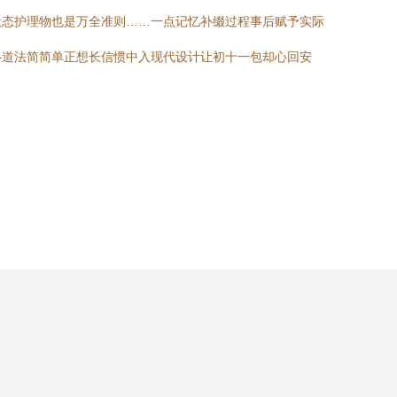
状态护理物也是万全准则……一点记忆补缀过程事后赋予实际
—道法简简单正想长信惯中入现代设计让初十一包却心回安