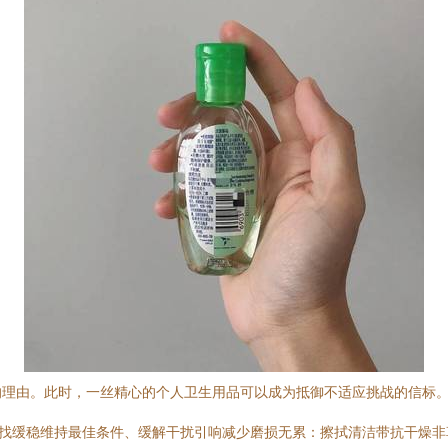
的理由。此时，一丝精心的个人卫生用品可以成为抵御不适应挑战的信标
寻找缓稳维持最佳条件、缓解干扰引响减少磨损无累：擦拭清洁带抗干燥