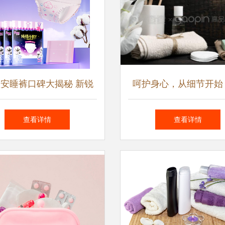
款安睡裤口碑大揭秘 新锐
呵护身心，从细节开始
异军突起，老牌巨头为何
水疗、健康护理与个人
查看详情
查看详情
垫底？
品探析